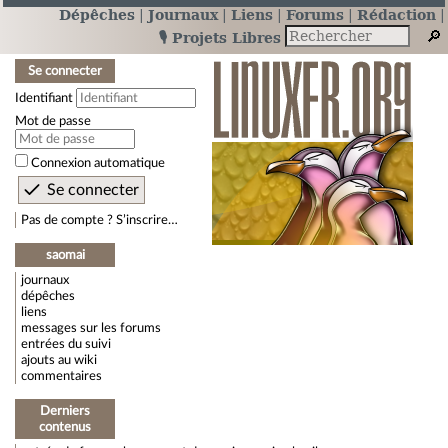
Dépêches
Journaux
Liens
Forums
Rédaction
🎙️ Projets Libres
Se connecter
Identifiant
Mot de passe
Connexion automatique
Pas de compte ? S’inscrire…
saomai
journaux
dépêches
liens
messages sur les forums
entrées du suivi
ajouts au wiki
commentaires
Derniers
contenus