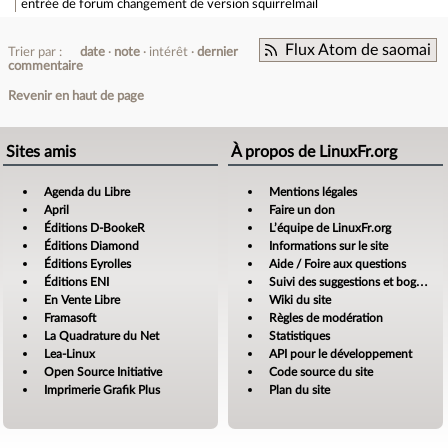
entrée de forum
changement de version squirrelmail
Flux Atom de saomai
Trier par :
date
note
intérêt
dernier
commentaire
Revenir en haut de page
Sites amis
À propos de LinuxFr.org
Agenda du Libre
Mentions légales
April
Faire un don
Éditions D-BookeR
L’équipe de LinuxFr.org
Éditions Diamond
Informations sur le site
Éditions Eyrolles
Aide / Foire aux questions
Éditions ENI
Suivi des suggestions et bogues
En Vente Libre
Wiki du site
Framasoft
Règles de modération
La Quadrature du Net
Statistiques
Lea-Linux
API pour le développement
Open Source Initiative
Code source du site
Imprimerie Grafik Plus
Plan du site