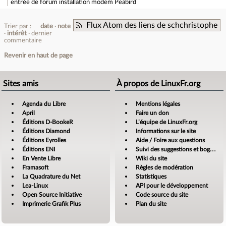
entrée de forum
installation modem Peabird
Flux Atom des liens de schchristophe
Trier par :
date
note
intérêt
dernier
commentaire
Revenir en haut de page
Sites amis
À propos de LinuxFr.org
Agenda du Libre
Mentions légales
April
Faire un don
Éditions D-BookeR
L’équipe de LinuxFr.org
Éditions Diamond
Informations sur le site
Éditions Eyrolles
Aide / Foire aux questions
Éditions ENI
Suivi des suggestions et bogues
En Vente Libre
Wiki du site
Framasoft
Règles de modération
La Quadrature du Net
Statistiques
Lea-Linux
API pour le développement
Open Source Initiative
Code source du site
Imprimerie Grafik Plus
Plan du site