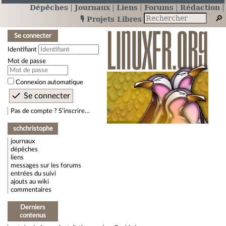
Dépêches
Journaux
Liens
Forums
Rédaction
🎙️ Projets Libres
Se connecter
Identifiant
Mot de passe
Connexion automatique
Pas de compte ? S’inscrire…
schchristophe
journaux
dépêches
liens
messages sur les forums
entrées du suivi
ajouts au wiki
commentaires
Derniers
contenus