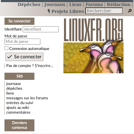
Dépêches
Journaux
Liens
Forums
Rédaction
🎙️ Projets Libres
Se connecter
Identifiant
Mot de passe
Connexion automatique
Pas de compte ? S’inscrire…
Séb
journaux
dépêches
liens
messages sur les forums
entrées du suivi
ajouts au wiki
commentaires
Derniers
contenus