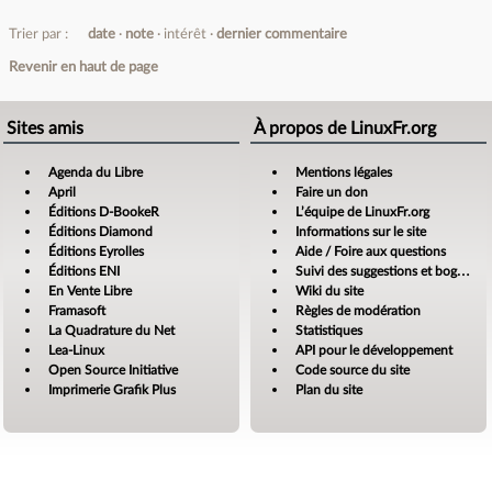
Trier par :
date
note
intérêt
dernier commentaire
Revenir en haut de page
Sites amis
À propos de LinuxFr.org
Agenda du Libre
Mentions légales
April
Faire un don
Éditions D-BookeR
L’équipe de LinuxFr.org
Éditions Diamond
Informations sur le site
Éditions Eyrolles
Aide / Foire aux questions
Éditions ENI
Suivi des suggestions et bogues
En Vente Libre
Wiki du site
Framasoft
Règles de modération
La Quadrature du Net
Statistiques
Lea-Linux
API pour le développement
Open Source Initiative
Code source du site
Imprimerie Grafik Plus
Plan du site