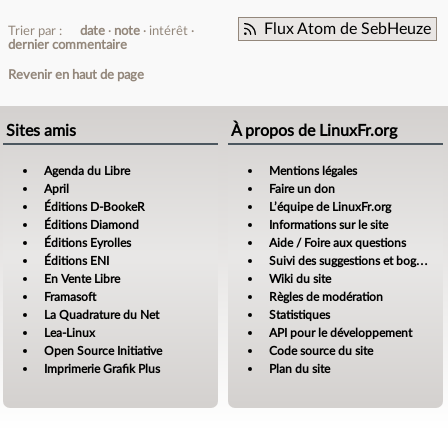
Flux Atom de SebHeuze
Trier par :
date
note
intérêt
dernier commentaire
Revenir en haut de page
Sites amis
À propos de LinuxFr.org
Agenda du Libre
Mentions légales
April
Faire un don
Éditions D-BookeR
L’équipe de LinuxFr.org
Éditions Diamond
Informations sur le site
Éditions Eyrolles
Aide / Foire aux questions
Éditions ENI
Suivi des suggestions et bogues
En Vente Libre
Wiki du site
Framasoft
Règles de modération
La Quadrature du Net
Statistiques
Lea-Linux
API pour le développement
Open Source Initiative
Code source du site
Imprimerie Grafik Plus
Plan du site