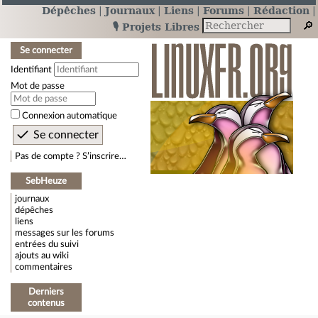
Dépêches
Journaux
Liens
Forums
Rédaction
🎙️ Projets Libres
Se connecter
Identifiant
Mot de passe
Connexion automatique
Pas de compte ? S’inscrire…
SebHeuze
journaux
dépêches
liens
messages sur les forums
entrées du suivi
ajouts au wiki
commentaires
Derniers
contenus