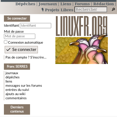
Dépêches
Journaux
Liens
Forums
Rédaction
🎙️ Projets Libres
Se connecter
Identifiant
Mot de passe
Connexion automatique
Pas de compte ? S’inscrire…
Franc SERRES
journaux
dépêches
liens
messages sur les forums
entrées du suivi
ajouts au wiki
commentaires
Derniers
contenus