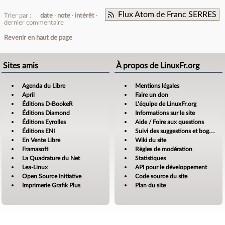
Flux Atom de Franc SERRES
Trier par :
date
note
intérêt
dernier commentaire
Revenir en haut de page
Sites amis
À propos de LinuxFr.org
Agenda du Libre
Mentions légales
April
Faire un don
Éditions D-BookeR
L’équipe de LinuxFr.org
Éditions Diamond
Informations sur le site
Éditions Eyrolles
Aide / Foire aux questions
Éditions ENI
Suivi des suggestions et bogues
En Vente Libre
Wiki du site
Framasoft
Règles de modération
La Quadrature du Net
Statistiques
Lea-Linux
API pour le développement
Open Source Initiative
Code source du site
Imprimerie Grafik Plus
Plan du site