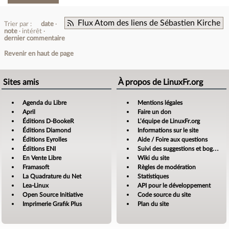
Flux Atom des liens de Sébastien Kirche
Trier par :
date
note
intérêt
dernier commentaire
Revenir en haut de page
Sites amis
À propos de LinuxFr.org
Agenda du Libre
Mentions légales
April
Faire un don
Éditions D-BookeR
L’équipe de LinuxFr.org
Éditions Diamond
Informations sur le site
Éditions Eyrolles
Aide / Foire aux questions
Éditions ENI
Suivi des suggestions et bogues
En Vente Libre
Wiki du site
Framasoft
Règles de modération
La Quadrature du Net
Statistiques
Lea-Linux
API pour le développement
Open Source Initiative
Code source du site
Imprimerie Grafik Plus
Plan du site