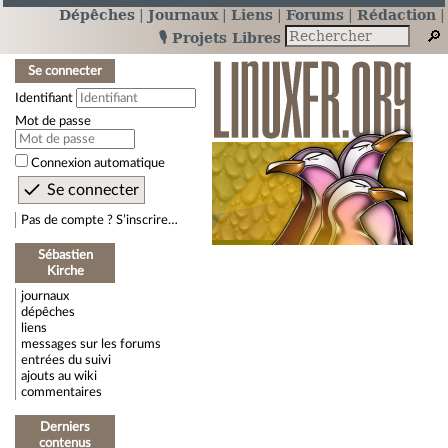
Dépêches
Journaux
Liens
Forums
Rédaction
🎙️ Projets Libres
Se connecter
Identifiant
Mot de passe
Connexion automatique
Pas de compte ? S’inscrire…
Sébastien
Kirche
journaux
dépêches
liens
messages sur les forums
entrées du suivi
ajouts au wiki
commentaires
Derniers
contenus