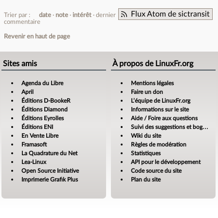
Flux Atom de sictransit
Trier par :
date
note
intérêt
dernier
commentaire
Revenir en haut de page
Sites amis
À propos de LinuxFr.org
Agenda du Libre
Mentions légales
April
Faire un don
Éditions D-BookeR
L’équipe de LinuxFr.org
Éditions Diamond
Informations sur le site
Éditions Eyrolles
Aide / Foire aux questions
Éditions ENI
Suivi des suggestions et bogues
En Vente Libre
Wiki du site
Framasoft
Règles de modération
La Quadrature du Net
Statistiques
Lea-Linux
API pour le développement
Open Source Initiative
Code source du site
Imprimerie Grafik Plus
Plan du site