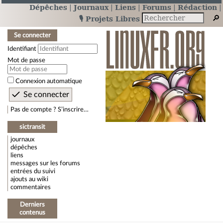
Dépêches
Journaux
Liens
Forums
Rédaction
🎙️ Projets Libres
Se connecter
Identifiant
Mot de passe
Connexion automatique
Pas de compte ? S’inscrire…
sictransit
journaux
dépêches
liens
messages sur les forums
entrées du suivi
ajouts au wiki
commentaires
Derniers
contenus