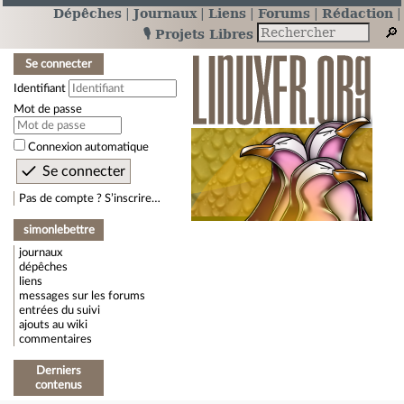
Dépêches
Journaux
Liens
Forums
Rédaction
🎙️ Projets Libres
Se connecter
Identifiant
Mot de passe
Connexion automatique
Pas de compte ? S’inscrire…
simonlebettre
journaux
dépêches
liens
messages sur les forums
entrées du suivi
ajouts au wiki
commentaires
Derniers
contenus