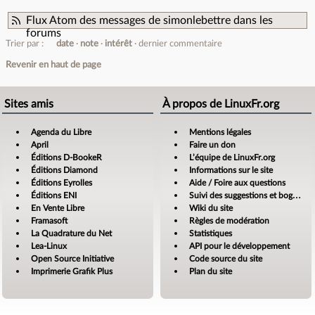
Flux Atom des messages de simonlebettre dans les
forums
Trier par :
date
note
intérêt
dernier commentaire
Revenir en haut de page
Sites amis
À propos de LinuxFr.org
Agenda du Libre
Mentions légales
April
Faire un don
Éditions D-BookeR
L’équipe de LinuxFr.org
Éditions Diamond
Informations sur le site
Éditions Eyrolles
Aide / Foire aux questions
Éditions ENI
Suivi des suggestions et bogues
En Vente Libre
Wiki du site
Framasoft
Règles de modération
La Quadrature du Net
Statistiques
Lea-Linux
API pour le développement
Open Source Initiative
Code source du site
Imprimerie Grafik Plus
Plan du site