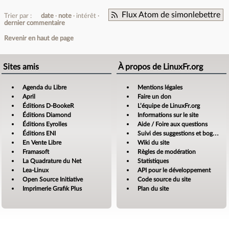
Flux Atom de simonlebettre
Trier par :
date
note
intérêt
dernier commentaire
Revenir en haut de page
Sites amis
À propos de LinuxFr.org
Agenda du Libre
Mentions légales
April
Faire un don
Éditions D-BookeR
L’équipe de LinuxFr.org
Éditions Diamond
Informations sur le site
Éditions Eyrolles
Aide / Foire aux questions
Éditions ENI
Suivi des suggestions et bogues
En Vente Libre
Wiki du site
Framasoft
Règles de modération
La Quadrature du Net
Statistiques
Lea-Linux
API pour le développement
Open Source Initiative
Code source du site
Imprimerie Grafik Plus
Plan du site