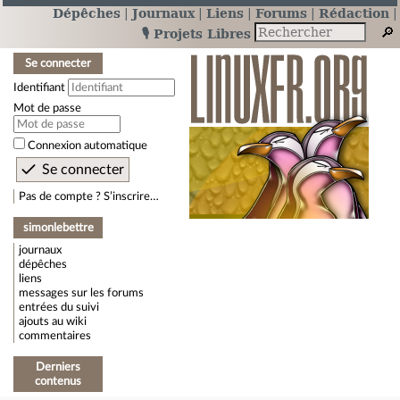
Dépêches
Journaux
Liens
Forums
Rédaction
🎙️ Projets Libres
Se connecter
Identifiant
Mot de passe
Connexion automatique
Pas de compte ? S’inscrire…
simonlebettre
journaux
dépêches
liens
messages sur les forums
entrées du suivi
ajouts au wiki
commentaires
Derniers
contenus