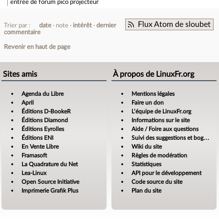
entrée de forum
pico projecteur
Flux Atom de sloubet
Trier par :
date
note
intérêt
dernier
commentaire
Revenir en haut de page
Sites amis
À propos de LinuxFr.org
Agenda du Libre
Mentions légales
April
Faire un don
Éditions D-BookeR
L’équipe de LinuxFr.org
Éditions Diamond
Informations sur le site
Éditions Eyrolles
Aide / Foire aux questions
Éditions ENI
Suivi des suggestions et bogues
En Vente Libre
Wiki du site
Framasoft
Règles de modération
La Quadrature du Net
Statistiques
Lea-Linux
API pour le développement
Open Source Initiative
Code source du site
Imprimerie Grafik Plus
Plan du site