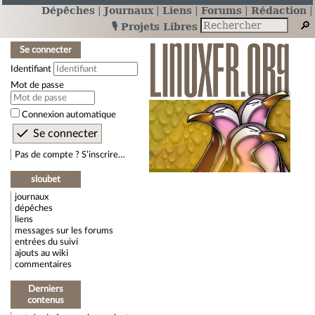
Dépêches
Journaux
Liens
Forums
Rédaction
🎙️ Projets Libres
Se connecter
Identifiant
Mot de passe
Connexion automatique
Pas de compte ? S’inscrire…
sloubet
journaux
dépêches
liens
messages sur les forums
entrées du suivi
ajouts au wiki
commentaires
Derniers
contenus