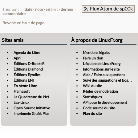
Flux Atom de sp00k
Trier par :
date
note
intérêt
dernier
commentaire
Revenir en haut de page
Sites amis
À propos de LinuxFr.org
Agenda du Libre
Mentions légales
April
Faire un don
Éditions D-BookeR
L’équipe de LinuxFr.org
Éditions Diamond
Informations sur le site
Éditions Eyrolles
Aide / Foire aux questions
Éditions ENI
Suivi des suggestions et bogues
En Vente Libre
Wiki du site
Framasoft
Règles de modération
La Quadrature du Net
Statistiques
Lea-Linux
API pour le développement
Open Source Initiative
Code source du site
Imprimerie Grafik Plus
Plan du site