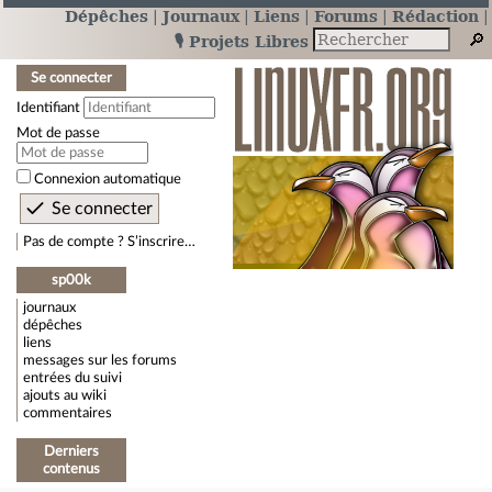
Dépêches
Journaux
Liens
Forums
Rédaction
🎙️ Projets Libres
Se connecter
Identifiant
Mot de passe
Connexion automatique
Pas de compte ? S’inscrire…
sp00k
journaux
dépêches
liens
messages sur les forums
entrées du suivi
ajouts au wiki
commentaires
Derniers
contenus