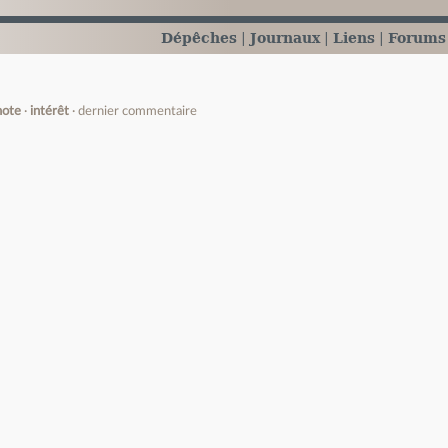
Dépêches
Journaux
Liens
Forums
note
intérêt
dernier commentaire
e