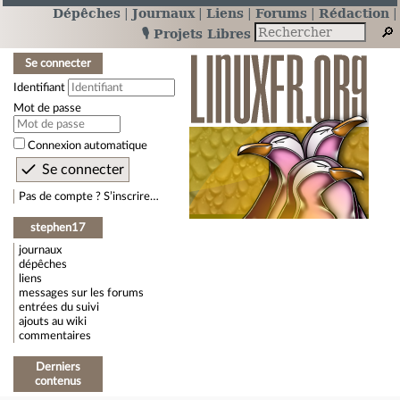
Dépêches
Journaux
Liens
Forums
Rédaction
🎙️ Projets Libres
Se connecter
Identifiant
Mot de passe
Connexion automatique
Pas de compte ? S’inscrire…
stephen17
journaux
dépêches
liens
messages sur les forums
entrées du suivi
ajouts au wiki
commentaires
Derniers
contenus