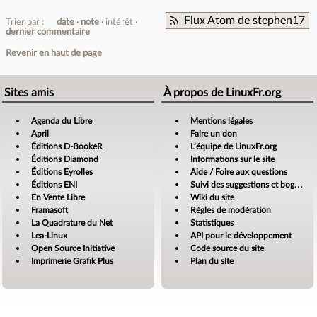
Flux Atom de stephen17
Trier par :
date
note
intérêt
dernier commentaire
Revenir en haut de page
Sites amis
À propos de LinuxFr.org
Agenda du Libre
Mentions légales
April
Faire un don
Éditions D-BookeR
L’équipe de LinuxFr.org
Éditions Diamond
Informations sur le site
Éditions Eyrolles
Aide / Foire aux questions
Éditions ENI
Suivi des suggestions et bogues
En Vente Libre
Wiki du site
Framasoft
Règles de modération
La Quadrature du Net
Statistiques
Lea-Linux
API pour le développement
Open Source Initiative
Code source du site
Imprimerie Grafik Plus
Plan du site