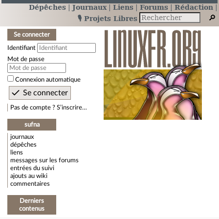
Dépêches
Journaux
Liens
Forums
Rédaction
🎙️ Projets Libres
Se connecter
Identifiant
Mot de passe
Connexion automatique
Pas de compte ? S’inscrire…
sufna
journaux
dépêches
liens
messages sur les forums
entrées du suivi
ajouts au wiki
commentaires
Derniers
contenus