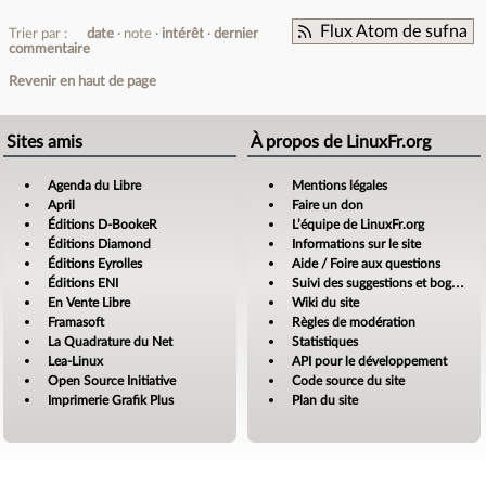
Flux Atom de sufna
Trier par :
date
note
intérêt
dernier
commentaire
Revenir en haut de page
Sites amis
À propos de LinuxFr.org
Agenda du Libre
Mentions légales
April
Faire un don
Éditions D-BookeR
L’équipe de LinuxFr.org
Éditions Diamond
Informations sur le site
Éditions Eyrolles
Aide / Foire aux questions
Éditions ENI
Suivi des suggestions et bogues
En Vente Libre
Wiki du site
Framasoft
Règles de modération
La Quadrature du Net
Statistiques
Lea-Linux
API pour le développement
Open Source Initiative
Code source du site
Imprimerie Grafik Plus
Plan du site