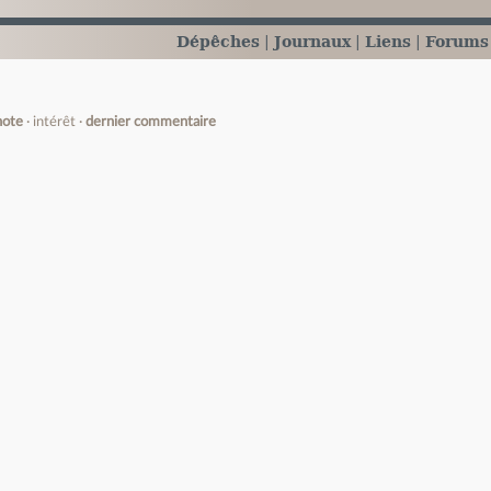
Dépêches
Journaux
Liens
Forums
note
intérêt
dernier commentaire
e