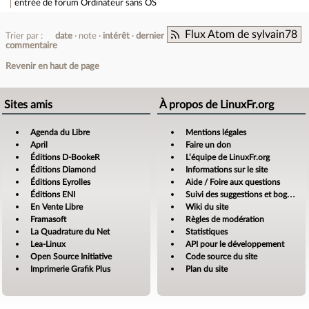
entrée de forum
Ordinateur sans OS
Flux Atom de sylvain78
Trier par :
date
note
intérêt
dernier
commentaire
Revenir en haut de page
Sites amis
À propos de LinuxFr.org
Agenda du Libre
Mentions légales
April
Faire un don
Éditions D-BookeR
L’équipe de LinuxFr.org
Éditions Diamond
Informations sur le site
Éditions Eyrolles
Aide / Foire aux questions
Éditions ENI
Suivi des suggestions et bogues
En Vente Libre
Wiki du site
Framasoft
Règles de modération
La Quadrature du Net
Statistiques
Lea-Linux
API pour le développement
Open Source Initiative
Code source du site
Imprimerie Grafik Plus
Plan du site