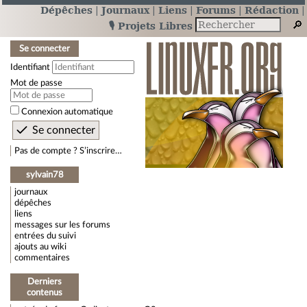
Dépêches
Journaux
Liens
Forums
Rédaction
🎙️ Projets Libres
Se connecter
Identifiant
Mot de passe
Connexion automatique
Pas de compte ? S’inscrire…
sylvain78
journaux
dépêches
liens
messages sur les forums
entrées du suivi
ajouts au wiki
commentaires
Derniers
contenus