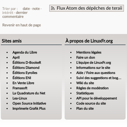
Flux Atom des dépêches de teraii
Trier par :
date
note
intérêt
dernier
commentaire
Revenir en haut de page
Sites amis
À propos de LinuxFr.org
Agenda du Libre
Mentions légales
April
Faire un don
Éditions D-BookeR
L’équipe de LinuxFr.org
Éditions Diamond
Informations sur le site
Éditions Eyrolles
Aide / Foire aux questions
Éditions ENI
Suivi des suggestions et bogues
En Vente Libre
Wiki du site
Framasoft
Règles de modération
La Quadrature du Net
Statistiques
Lea-Linux
API pour le développement
Open Source Initiative
Code source du site
Imprimerie Grafik Plus
Plan du site