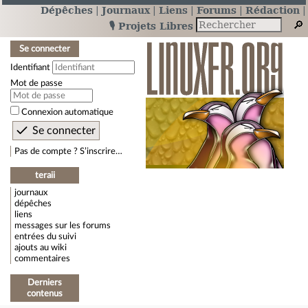
Dépêches
Journaux
Liens
Forums
Rédaction
🎙️ Projets Libres
Se connecter
Identifiant
Mot de passe
Connexion automatique
Pas de compte ? S’inscrire…
teraii
journaux
dépêches
liens
messages sur les forums
entrées du suivi
ajouts au wiki
commentaires
Derniers
contenus