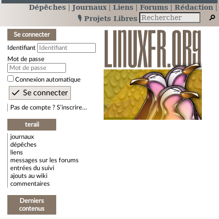
Dépêches
Journaux
Liens
Forums
Rédaction
🎙️ Projets Libres
Se connecter
Identifiant
Mot de passe
Connexion automatique
Pas de compte ? S’inscrire…
teraii
journaux
dépêches
liens
messages sur les forums
entrées du suivi
ajouts au wiki
commentaires
Derniers
contenus