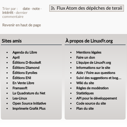
Flux Atom des dépêches de teraii
Trier par :
date
note
intérêt
dernier
commentaire
Revenir en haut de page
Sites amis
À propos de LinuxFr.org
Agenda du Libre
Mentions légales
April
Faire un don
Éditions D-BookeR
L’équipe de LinuxFr.org
Éditions Diamond
Informations sur le site
Éditions Eyrolles
Aide / Foire aux questions
Éditions ENI
Suivi des suggestions et bogues
En Vente Libre
Wiki du site
Framasoft
Règles de modération
La Quadrature du Net
Statistiques
Lea-Linux
API pour le développement
Open Source Initiative
Code source du site
Imprimerie Grafik Plus
Plan du site