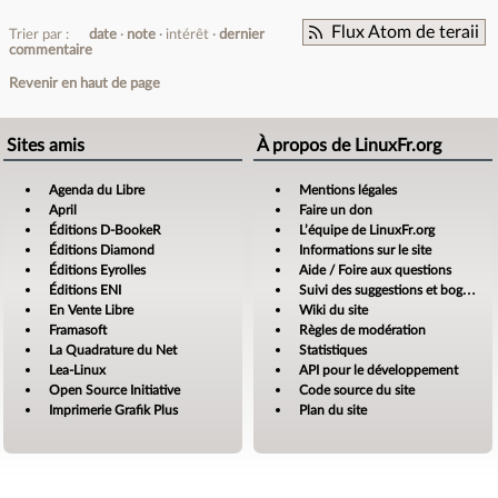
Flux Atom de teraii
Trier par :
date
note
intérêt
dernier
commentaire
Revenir en haut de page
Sites amis
À propos de LinuxFr.org
Agenda du Libre
Mentions légales
April
Faire un don
Éditions D-BookeR
L’équipe de LinuxFr.org
Éditions Diamond
Informations sur le site
Éditions Eyrolles
Aide / Foire aux questions
Éditions ENI
Suivi des suggestions et bogues
En Vente Libre
Wiki du site
Framasoft
Règles de modération
La Quadrature du Net
Statistiques
Lea-Linux
API pour le développement
Open Source Initiative
Code source du site
Imprimerie Grafik Plus
Plan du site