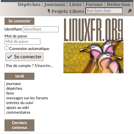
Dépêches
Journaux
Liens
Forums
Rédaction
🎙️ Projets Libres
Se connecter
Identifiant
Mot de passe
Connexion automatique
Pas de compte ? S’inscrire…
teraii
journaux
dépêches
liens
messages sur les forums
entrées du suivi
ajouts au wiki
commentaires
Derniers
contenus