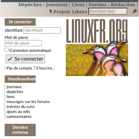
Dépêches
Journaux
Liens
Forums
Rédaction
🎙️ Projets Libres
Se connecter
Identifiant
Mot de passe
Connexion automatique
Pas de compte ? S’inscrire…
theodiousolivetree
journaux
dépêches
liens
messages sur les forums
entrées du suivi
ajouts au wiki
commentaires
Derniers
contenus