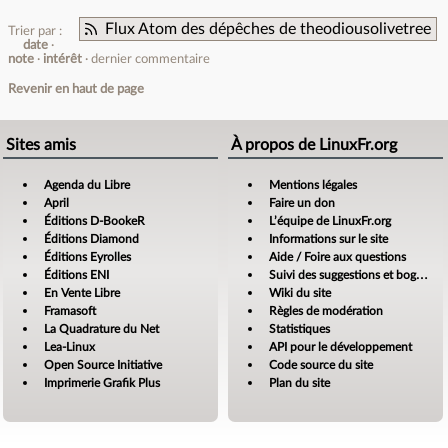
Flux Atom des dépêches de theodiousolivetree
Trier par :
date
note
intérêt
dernier commentaire
Revenir en haut de page
Sites amis
À propos de LinuxFr.org
Agenda du Libre
Mentions légales
April
Faire un don
Éditions D-BookeR
L’équipe de LinuxFr.org
Éditions Diamond
Informations sur le site
Éditions Eyrolles
Aide / Foire aux questions
Éditions ENI
Suivi des suggestions et bogues
En Vente Libre
Wiki du site
Framasoft
Règles de modération
La Quadrature du Net
Statistiques
Lea-Linux
API pour le développement
Open Source Initiative
Code source du site
Imprimerie Grafik Plus
Plan du site