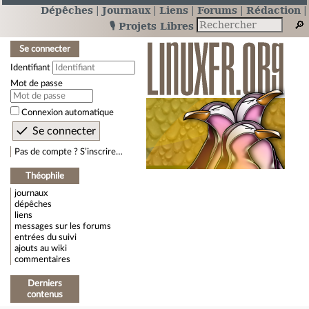
Dépêches
Journaux
Liens
Forums
Rédaction
🎙️ Projets Libres
Se connecter
Identifiant
Mot de passe
Connexion automatique
Pas de compte ? S’inscrire…
Théophile
journaux
dépêches
liens
messages sur les forums
entrées du suivi
ajouts au wiki
commentaires
Derniers
contenus