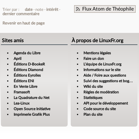
Flux Atom de Théophile
Trier par :
date
note
intérêt
dernier commentaire
Revenir en haut de page
Sites amis
À propos de LinuxFr.org
Agenda du Libre
Mentions légales
April
Faire un don
Éditions D-BookeR
L’équipe de LinuxFr.org
Éditions Diamond
Informations sur le site
Éditions Eyrolles
Aide / Foire aux questions
Éditions ENI
Suivi des suggestions et bogues
En Vente Libre
Wiki du site
Framasoft
Règles de modération
La Quadrature du Net
Statistiques
Lea-Linux
API pour le développement
Open Source Initiative
Code source du site
Imprimerie Grafik Plus
Plan du site