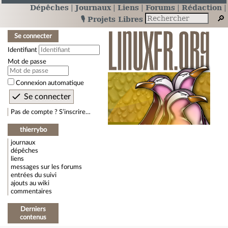
Dépêches
Journaux
Liens
Forums
Rédaction
🎙️ Projets Libres
Se connecter
Identifiant
Mot de passe
Connexion automatique
Pas de compte ? S’inscrire…
thierrybo
journaux
dépêches
liens
messages sur les forums
entrées du suivi
ajouts au wiki
commentaires
Derniers
contenus