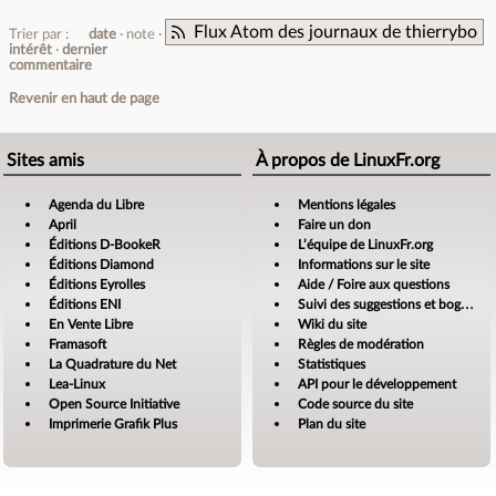
Flux Atom des journaux de thierrybo
Trier par :
date
note
intérêt
dernier
commentaire
Revenir en haut de page
Sites amis
À propos de LinuxFr.org
Agenda du Libre
Mentions légales
April
Faire un don
Éditions D-BookeR
L’équipe de LinuxFr.org
Éditions Diamond
Informations sur le site
Éditions Eyrolles
Aide / Foire aux questions
Éditions ENI
Suivi des suggestions et bogues
En Vente Libre
Wiki du site
Framasoft
Règles de modération
La Quadrature du Net
Statistiques
Lea-Linux
API pour le développement
Open Source Initiative
Code source du site
Imprimerie Grafik Plus
Plan du site