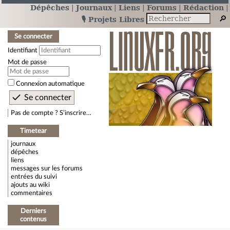
Dépêches
Journaux
Liens
Forums
Rédaction
🎙️ Projets Libres
Se connecter
Identifiant
Mot de passe
Connexion automatique
Pas de compte ? S’inscrire…
Timetear
journaux
dépêches
liens
messages sur les forums
entrées du suivi
ajouts au wiki
commentaires
Derniers
contenus