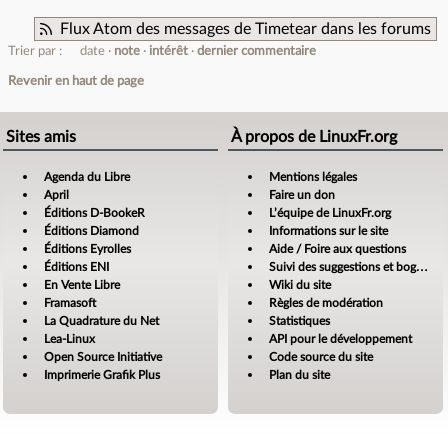
Flux Atom des messages de Timetear dans les forums
Trier par :
date
note
intérêt
dernier commentaire
Revenir en haut de page
Sites amis
À propos de LinuxFr.org
Agenda du Libre
Mentions légales
April
Faire un don
Éditions D-BookeR
L’équipe de LinuxFr.org
Éditions Diamond
Informations sur le site
Éditions Eyrolles
Aide / Foire aux questions
Éditions ENI
Suivi des suggestions et bogues
En Vente Libre
Wiki du site
Framasoft
Règles de modération
La Quadrature du Net
Statistiques
Lea-Linux
API pour le développement
Open Source Initiative
Code source du site
Imprimerie Grafik Plus
Plan du site