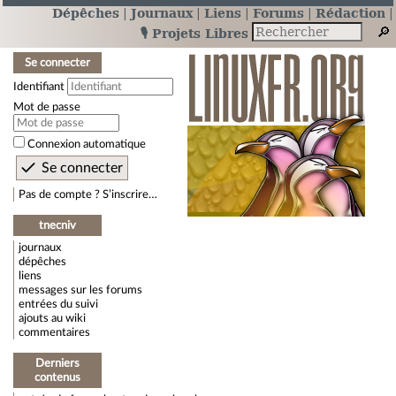
Dépêches
Journaux
Liens
Forums
Rédaction
🎙️ Projets Libres
Se connecter
Identifiant
Mot de passe
Connexion automatique
Pas de compte ? S’inscrire…
tnecniv
journaux
dépêches
liens
messages sur les forums
entrées du suivi
ajouts au wiki
commentaires
Derniers
contenus