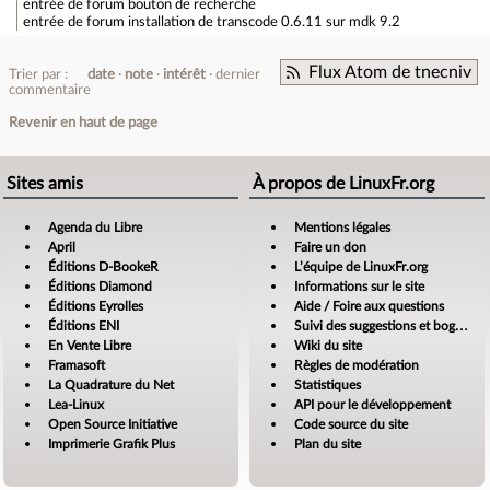
entrée de forum
bouton de recherche
entrée de forum
installation de transcode 0.6.11 sur mdk 9.2
Flux Atom de tnecniv
Trier par :
date
note
intérêt
dernier
commentaire
Revenir en haut de page
Sites amis
À propos de LinuxFr.org
Agenda du Libre
Mentions légales
April
Faire un don
Éditions D-BookeR
L’équipe de LinuxFr.org
Éditions Diamond
Informations sur le site
Éditions Eyrolles
Aide / Foire aux questions
Éditions ENI
Suivi des suggestions et bogues
En Vente Libre
Wiki du site
Framasoft
Règles de modération
La Quadrature du Net
Statistiques
Lea-Linux
API pour le développement
Open Source Initiative
Code source du site
Imprimerie Grafik Plus
Plan du site