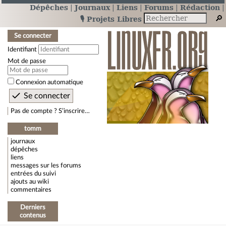
Dépêches
Journaux
Liens
Forums
Rédaction
🎙️ Projets Libres
Se connecter
Identifiant
Mot de passe
Connexion automatique
Pas de compte ? S’inscrire…
tomm
journaux
dépêches
liens
messages sur les forums
entrées du suivi
ajouts au wiki
commentaires
Derniers
contenus