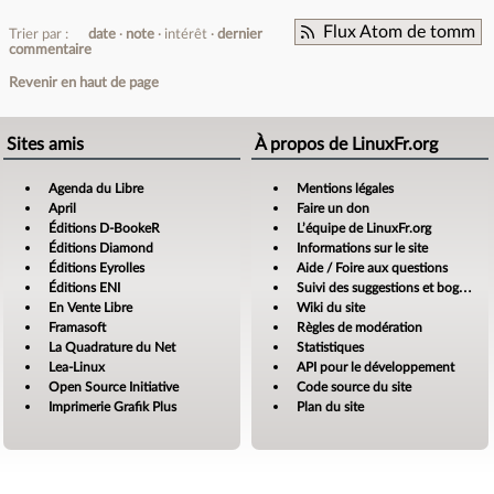
Flux Atom de tomm
Trier par :
date
note
intérêt
dernier
commentaire
Revenir en haut de page
Sites amis
À propos de LinuxFr.org
Agenda du Libre
Mentions légales
April
Faire un don
Éditions D-BookeR
L’équipe de LinuxFr.org
Éditions Diamond
Informations sur le site
Éditions Eyrolles
Aide / Foire aux questions
Éditions ENI
Suivi des suggestions et bogues
En Vente Libre
Wiki du site
Framasoft
Règles de modération
La Quadrature du Net
Statistiques
Lea-Linux
API pour le développement
Open Source Initiative
Code source du site
Imprimerie Grafik Plus
Plan du site