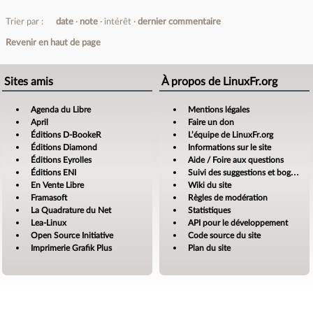
Trier par :
date
note
intérêt
dernier commentaire
Revenir en haut de page
Sites amis
À propos de LinuxFr.org
Agenda du Libre
Mentions légales
April
Faire un don
Éditions D-BookeR
L’équipe de LinuxFr.org
Éditions Diamond
Informations sur le site
Éditions Eyrolles
Aide / Foire aux questions
Éditions ENI
Suivi des suggestions et bogues
En Vente Libre
Wiki du site
Framasoft
Règles de modération
La Quadrature du Net
Statistiques
Lea-Linux
API pour le développement
Open Source Initiative
Code source du site
Imprimerie Grafik Plus
Plan du site