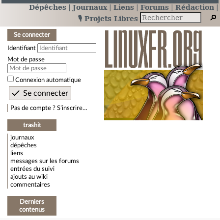
Dépêches
Journaux
Liens
Forums
Rédaction
🎙️ Projets Libres
Se connecter
Identifiant
Mot de passe
Connexion automatique
Pas de compte ? S’inscrire…
trashit
journaux
dépêches
liens
messages sur les forums
entrées du suivi
ajouts au wiki
commentaires
Derniers
contenus