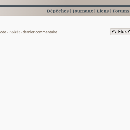
Dépêches
Journaux
Liens
Forums
Flux 
note
intérêt
dernier commentaire
e