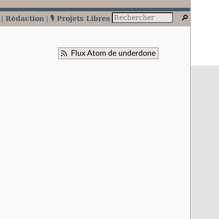
Rédaction
🎙️ Projets Libres
Flux Atom de underdone