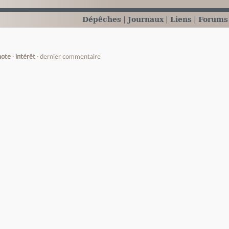
Dépêches
Journaux
Liens
Forums
note
intérêt
dernier commentaire
e