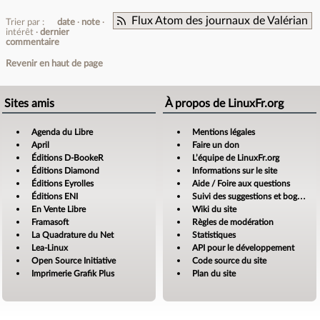
Flux Atom des journaux de Valérian
Trier par :
date
note
intérêt
dernier
commentaire
Revenir en haut de page
Sites amis
À propos de LinuxFr.org
Agenda du Libre
Mentions légales
April
Faire un don
Éditions D-BookeR
L’équipe de LinuxFr.org
Éditions Diamond
Informations sur le site
Éditions Eyrolles
Aide / Foire aux questions
Éditions ENI
Suivi des suggestions et bogues
En Vente Libre
Wiki du site
Framasoft
Règles de modération
La Quadrature du Net
Statistiques
Lea-Linux
API pour le développement
Open Source Initiative
Code source du site
Imprimerie Grafik Plus
Plan du site