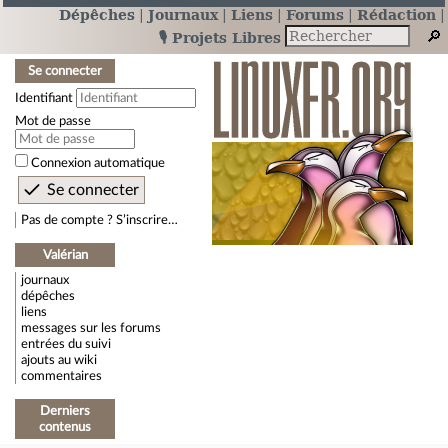
Dépêches
Journaux
Liens
Forums
Rédaction
🎙️ Projets Libres
Se connecter
Identifiant
Mot de passe
Connexion automatique
Pas de compte ? S’inscrire…
Valérian
journaux
dépêches
liens
messages sur les forums
entrées du suivi
ajouts au wiki
commentaires
Derniers
contenus