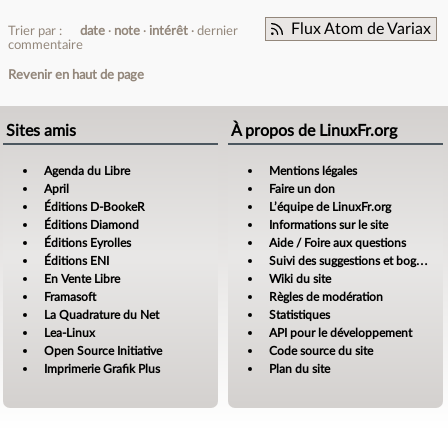
Flux Atom de Variax
Trier par :
date
note
intérêt
dernier
commentaire
Revenir en haut de page
Sites amis
À propos de LinuxFr.org
Agenda du Libre
Mentions légales
April
Faire un don
Éditions D-BookeR
L’équipe de LinuxFr.org
Éditions Diamond
Informations sur le site
Éditions Eyrolles
Aide / Foire aux questions
Éditions ENI
Suivi des suggestions et bogues
En Vente Libre
Wiki du site
Framasoft
Règles de modération
La Quadrature du Net
Statistiques
Lea-Linux
API pour le développement
Open Source Initiative
Code source du site
Imprimerie Grafik Plus
Plan du site