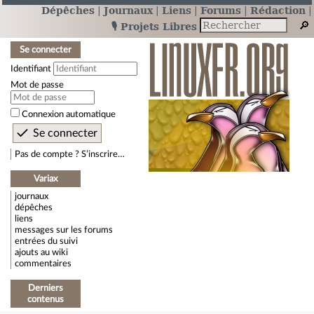
Dépêches
Journaux
Liens
Forums
Rédaction
🎙️ Projets Libres
Se connecter
Identifiant
Mot de passe
Connexion automatique
Pas de compte ? S’inscrire…
Variax
journaux
dépêches
liens
messages sur les forums
entrées du suivi
ajouts au wiki
commentaires
Derniers
contenus