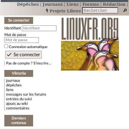
Dépêches
Journaux
Liens
Forums
Rédaction
🎙️ Projets Libres
Se connecter
Identifiant
Mot de passe
Connexion automatique
Pas de compte ? S’inscrire…
Viktoriia
journaux
dépêches
liens
messages sur les forums
entrées du suivi
ajouts au wiki
commentaires
Derniers
contenus