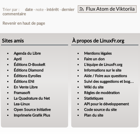
Flux Atom de Viktoriia
Trier par :
date
note
intérêt
dernier
commentaire
Revenir en haut de page
Sites amis
À propos de LinuxFr.org
Agenda du Libre
Mentions légales
April
Faire un don
Éditions D-BookeR
L’équipe de LinuxFr.org
Éditions Diamond
Informations sur le site
Éditions Eyrolles
Aide / Foire aux questions
Éditions ENI
Suivi des suggestions et bogues
En Vente Libre
Wiki du site
Framasoft
Règles de modération
La Quadrature du Net
Statistiques
Lea-Linux
API pour le développement
Open Source Initiative
Code source du site
Imprimerie Grafik Plus
Plan du site