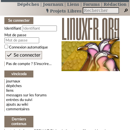
Dépêches
Journaux
Liens
Forums
Rédaction
🎙️ Projets Libres
Se connecter
Identifiant
Mot de passe
Connexion automatique
Pas de compte ? S’inscrire…
vincicoda
journaux
dépêches
liens
messages sur les forums
entrées du suivi
ajouts au wiki
commentaires
Derniers
contenus