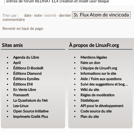
entrée de forum
REDHAT EL4 création et modif user bloqué
Flux Atom de vincicoda
Trier par :
date
note
intérêt
dernier
commentaire
Revenir en haut de page
Sites amis
À propos de LinuxFr.org
Agenda du Libre
Mentions légales
April
Faire un don
Éditions D-BookeR
L’équipe de LinuxFr.org
Éditions Diamond
Informations sur le site
Éditions Eyrolles
Aide / Foire aux questions
Éditions ENI
Suivi des suggestions et bogues
En Vente Libre
Wiki du site
Framasoft
Règles de modération
La Quadrature du Net
Statistiques
Lea-Linux
API pour le développement
Open Source Initiative
Code source du site
Imprimerie Grafik Plus
Plan du site