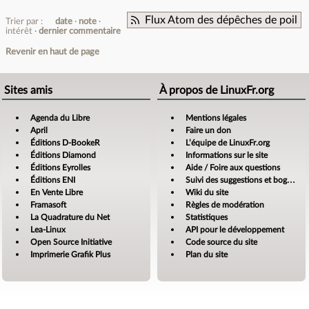
Flux Atom des dépêches de poil
Trier par :
date
note
intérêt
dernier commentaire
Revenir en haut de page
Sites amis
À propos de LinuxFr.org
Agenda du Libre
Mentions légales
April
Faire un don
Éditions D-BookeR
L’équipe de LinuxFr.org
Éditions Diamond
Informations sur le site
Éditions Eyrolles
Aide / Foire aux questions
Éditions ENI
Suivi des suggestions et bogues
En Vente Libre
Wiki du site
Framasoft
Règles de modération
La Quadrature du Net
Statistiques
Lea-Linux
API pour le développement
Open Source Initiative
Code source du site
Imprimerie Grafik Plus
Plan du site