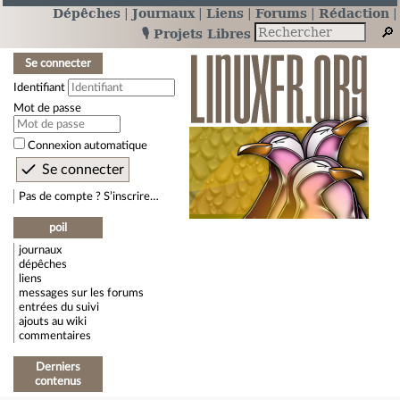
Dépêches
Journaux
Liens
Forums
Rédaction
🎙️ Projets Libres
Se connecter
Identifiant
Mot de passe
Connexion automatique
Pas de compte ? S’inscrire…
poil
journaux
dépêches
liens
messages sur les forums
entrées du suivi
ajouts au wiki
commentaires
Derniers
contenus