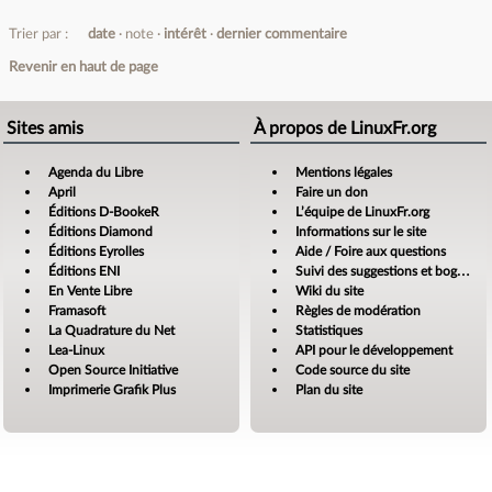
Trier par :
date
note
intérêt
dernier commentaire
Revenir en haut de page
Sites amis
À propos de LinuxFr.org
Agenda du Libre
Mentions légales
April
Faire un don
Éditions D-BookeR
L’équipe de LinuxFr.org
Éditions Diamond
Informations sur le site
Éditions Eyrolles
Aide / Foire aux questions
Éditions ENI
Suivi des suggestions et bogues
En Vente Libre
Wiki du site
Framasoft
Règles de modération
La Quadrature du Net
Statistiques
Lea-Linux
API pour le développement
Open Source Initiative
Code source du site
Imprimerie Grafik Plus
Plan du site