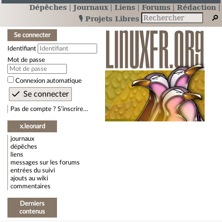
Dépêches
Journaux
Liens
Forums
Rédaction
🎙️ Projets Libres
Se connecter
Identifiant
Mot de passe
Connexion automatique
Pas de compte ? S’inscrire…
x.leonard
journaux
dépêches
liens
messages sur les forums
entrées du suivi
ajouts au wiki
commentaires
Derniers
contenus