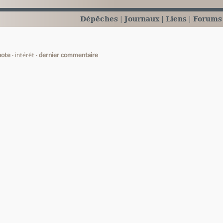
Dépêches
Journaux
Liens
Forums
note
intérêt
dernier commentaire
e