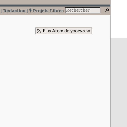
Rédaction
🎙️ Projets Libres
Flux Atom de yooeyzcw