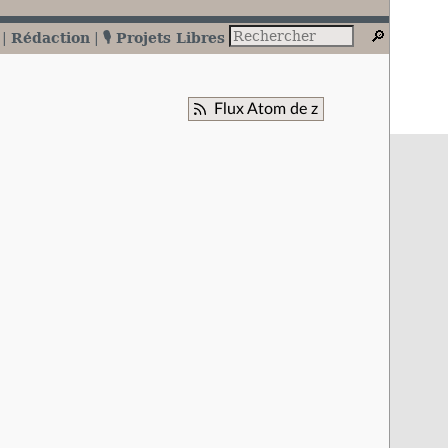
Rédaction
🎙️ Projets Libres
Flux Atom de z