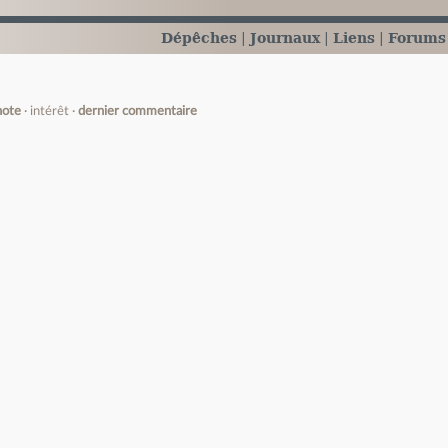
Dépêches
Journaux
Liens
Forums
note
intérêt
dernier commentaire
e