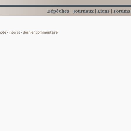
Dépêches
Journaux
Liens
Forums
note
intérêt
dernier commentaire
e