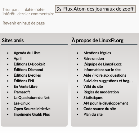
Flux Atom des journaux de zooff
Trier par :
date
note
intérêt
dernier commentaire
Revenir en haut de page
Sites amis
À propos de LinuxFr.org
Agenda du Libre
Mentions légales
April
Faire un don
Éditions D-BookeR
L’équipe de LinuxFr.org
Éditions Diamond
Informations sur le site
Éditions Eyrolles
Aide / Foire aux questions
Éditions ENI
Suivi des suggestions et bogues
En Vente Libre
Wiki du site
Framasoft
Règles de modération
La Quadrature du Net
Statistiques
Lea-Linux
API pour le développement
Open Source Initiative
Code source du site
Imprimerie Grafik Plus
Plan du site