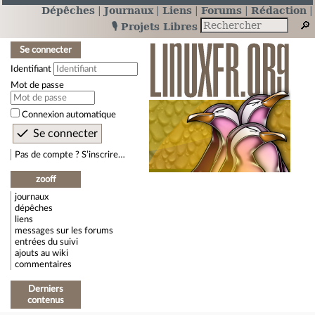
Dépêches
Journaux
Liens
Forums
Rédaction
🎙️ Projets Libres
Se connecter
Identifiant
Mot de passe
Connexion automatique
Pas de compte ? S’inscrire…
zooff
journaux
dépêches
liens
messages sur les forums
entrées du suivi
ajouts au wiki
commentaires
Derniers
contenus