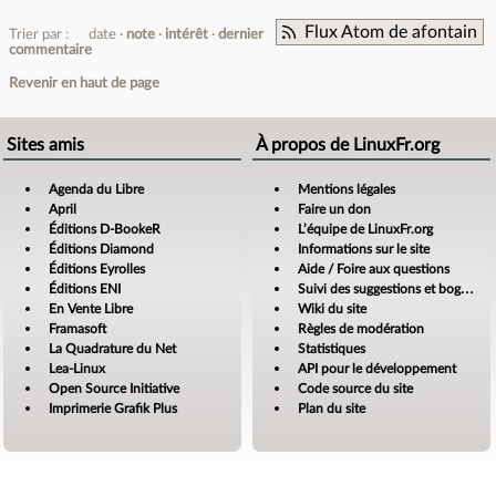
Flux Atom de afontain
Trier par :
date
note
intérêt
dernier
commentaire
Revenir en haut de page
Sites amis
À propos de LinuxFr.org
Agenda du Libre
Mentions légales
April
Faire un don
Éditions D-BookeR
L’équipe de LinuxFr.org
Éditions Diamond
Informations sur le site
Éditions Eyrolles
Aide / Foire aux questions
Éditions ENI
Suivi des suggestions et bogues
En Vente Libre
Wiki du site
Framasoft
Règles de modération
La Quadrature du Net
Statistiques
Lea-Linux
API pour le développement
Open Source Initiative
Code source du site
Imprimerie Grafik Plus
Plan du site