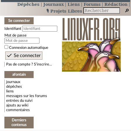
Dépêches
Journaux
Liens
Forums
Rédaction
🎙️ Projets Libres
Se connecter
Identifiant
Mot de passe
Connexion automatique
Pas de compte ? S’inscrire…
afontain
journaux
dépêches
liens
messages sur les forums
entrées du suivi
ajouts au wiki
commentaires
Derniers
contenus