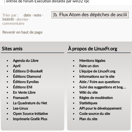
entrée de forum
Execution distante par win32 rpc
Flux Atom des dépêches de asciii
Trier par :
date
note
intérêt
dernier
commentaire
Revenir en haut de page
Sites amis
À propos de LinuxFr.org
Agenda du Libre
Mentions légales
April
Faire un don
Éditions D-BookeR
L’équipe de LinuxFr.org
Éditions Diamond
Informations sur le site
Éditions Eyrolles
Aide / Foire aux questions
Éditions ENI
Suivi des suggestions et bogues
En Vente Libre
Wiki du site
Framasoft
Règles de modération
La Quadrature du Net
Statistiques
Lea-Linux
API pour le développement
Open Source Initiative
Code source du site
Imprimerie Grafik Plus
Plan du site