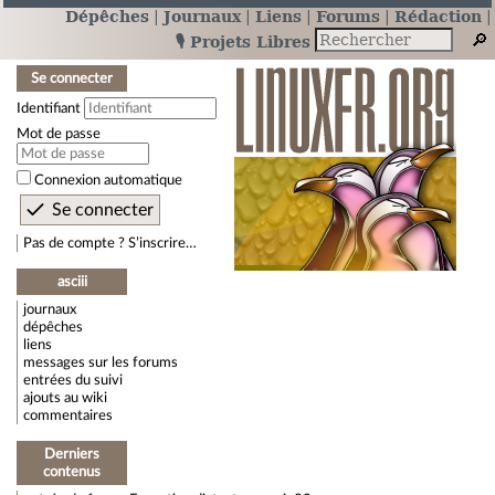
Dépêches
Journaux
Liens
Forums
Rédaction
🎙️ Projets Libres
Se connecter
Identifiant
Mot de passe
Connexion automatique
Pas de compte ? S’inscrire…
asciii
journaux
dépêches
liens
messages sur les forums
entrées du suivi
ajouts au wiki
commentaires
Derniers
contenus