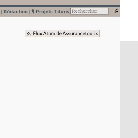
Rédaction
🎙️ Projets Libres
Flux Atom de Assurancetourix