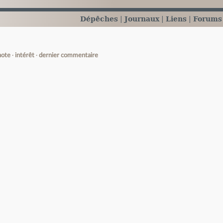
Dépêches
Journaux
Liens
Forums
note
intérêt
dernier commentaire
e