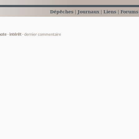
Dépêches
Journaux
Liens
Forums
note
intérêt
dernier commentaire
e