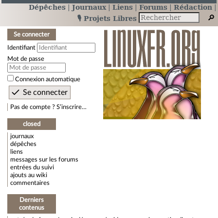
Dépêches
Journaux
Liens
Forums
Rédaction
🎙️ Projets Libres
Se connecter
Identifiant
Mot de passe
Connexion automatique
Pas de compte ? S’inscrire…
closed
journaux
dépêches
liens
messages sur les forums
entrées du suivi
ajouts au wiki
commentaires
Derniers
contenus