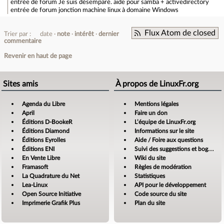
entrée de forum
Je suis désemparé. aide pour samba + activedirectory
entrée de forum
jonction machine linux à domaine Windows
Flux Atom de closed
Trier par :
date
note
intérêt
dernier
commentaire
Revenir en haut de page
Sites amis
À propos de LinuxFr.org
Agenda du Libre
Mentions légales
April
Faire un don
Éditions D-BookeR
L’équipe de LinuxFr.org
Éditions Diamond
Informations sur le site
Éditions Eyrolles
Aide / Foire aux questions
Éditions ENI
Suivi des suggestions et bogues
En Vente Libre
Wiki du site
Framasoft
Règles de modération
La Quadrature du Net
Statistiques
Lea-Linux
API pour le développement
Open Source Initiative
Code source du site
Imprimerie Grafik Plus
Plan du site