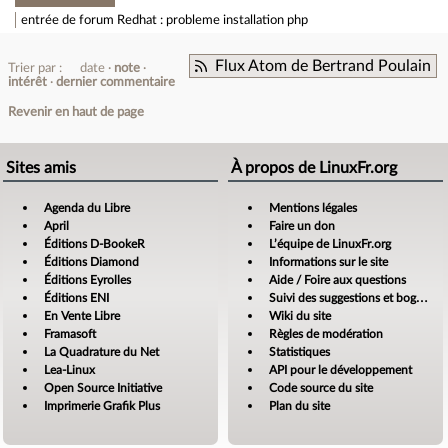
entrée de forum
Redhat : probleme installation php
Flux Atom de Bertrand Poulain
Trier par :
date
note
intérêt
dernier commentaire
Revenir en haut de page
Sites amis
À propos de LinuxFr.org
Agenda du Libre
Mentions légales
April
Faire un don
Éditions D-BookeR
L’équipe de LinuxFr.org
Éditions Diamond
Informations sur le site
Éditions Eyrolles
Aide / Foire aux questions
Éditions ENI
Suivi des suggestions et bogues
En Vente Libre
Wiki du site
Framasoft
Règles de modération
La Quadrature du Net
Statistiques
Lea-Linux
API pour le développement
Open Source Initiative
Code source du site
Imprimerie Grafik Plus
Plan du site