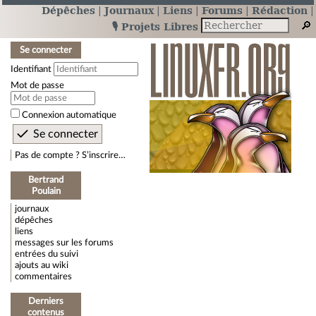
Dépêches
Journaux
Liens
Forums
Rédaction
🎙️ Projets Libres
Se connecter
Identifiant
Mot de passe
Connexion automatique
Pas de compte ? S’inscrire…
Bertrand
Poulain
journaux
dépêches
liens
messages sur les forums
entrées du suivi
ajouts au wiki
commentaires
Derniers
contenus