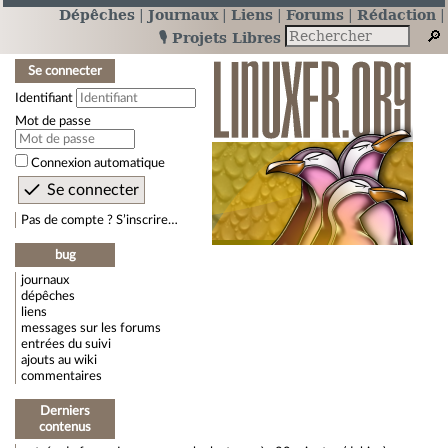
Dépêches
Journaux
Liens
Forums
Rédaction
🎙️ Projets Libres
Se connecter
Identifiant
Mot de passe
Connexion automatique
Pas de compte ? S’inscrire…
bug
journaux
dépêches
liens
messages sur les forums
entrées du suivi
ajouts au wiki
commentaires
Derniers
contenus