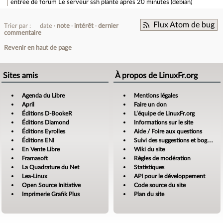
entrée de forum
Le serveur ssh plante après 20 minutes (debian)
Flux Atom de bug
Trier par :
date
note
intérêt
dernier
commentaire
Revenir en haut de page
Sites amis
À propos de LinuxFr.org
Agenda du Libre
Mentions légales
April
Faire un don
Éditions D-BookeR
L’équipe de LinuxFr.org
Éditions Diamond
Informations sur le site
Éditions Eyrolles
Aide / Foire aux questions
Éditions ENI
Suivi des suggestions et bogues
En Vente Libre
Wiki du site
Framasoft
Règles de modération
La Quadrature du Net
Statistiques
Lea-Linux
API pour le développement
Open Source Initiative
Code source du site
Imprimerie Grafik Plus
Plan du site