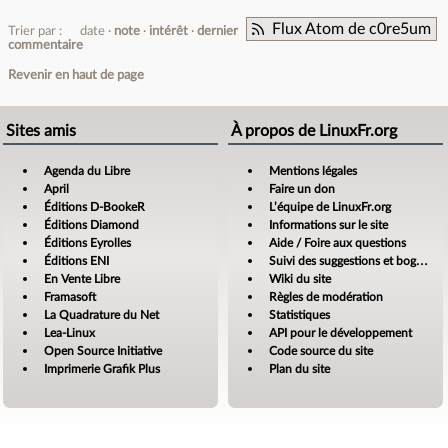
Flux Atom de c0re5um
Trier par :
date
note
intérêt
dernier
commentaire
Revenir en haut de page
Sites amis
À propos de LinuxFr.org
Agenda du Libre
Mentions légales
April
Faire un don
Éditions D-BookeR
L’équipe de LinuxFr.org
Éditions Diamond
Informations sur le site
Éditions Eyrolles
Aide / Foire aux questions
Éditions ENI
Suivi des suggestions et bogues
En Vente Libre
Wiki du site
Framasoft
Règles de modération
La Quadrature du Net
Statistiques
Lea-Linux
API pour le développement
Open Source Initiative
Code source du site
Imprimerie Grafik Plus
Plan du site