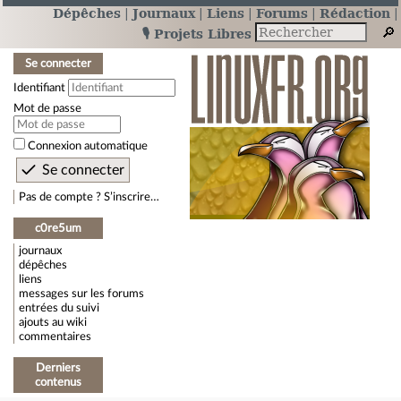
Dépêches
Journaux
Liens
Forums
Rédaction
🎙️ Projets Libres
Se connecter
Identifiant
Mot de passe
Connexion automatique
Pas de compte ? S’inscrire…
c0re5um
journaux
dépêches
liens
messages sur les forums
entrées du suivi
ajouts au wiki
commentaires
Derniers
contenus