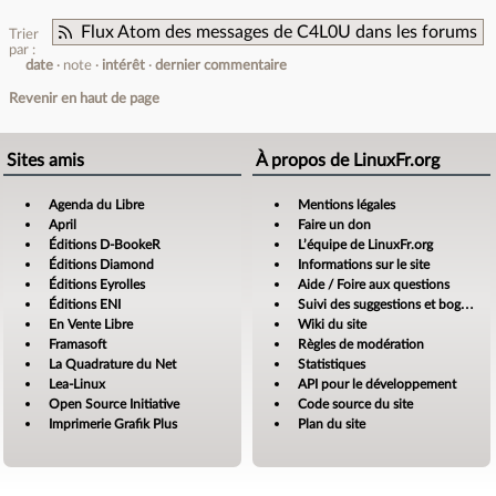
Flux Atom des messages de C4L0U dans les forums
Trier
par :
date
note
intérêt
dernier commentaire
Revenir en haut de page
Sites amis
À propos de LinuxFr.org
Agenda du Libre
Mentions légales
April
Faire un don
Éditions D-BookeR
L’équipe de LinuxFr.org
Éditions Diamond
Informations sur le site
Éditions Eyrolles
Aide / Foire aux questions
Éditions ENI
Suivi des suggestions et bogues
En Vente Libre
Wiki du site
Framasoft
Règles de modération
La Quadrature du Net
Statistiques
Lea-Linux
API pour le développement
Open Source Initiative
Code source du site
Imprimerie Grafik Plus
Plan du site