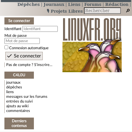
Dépêches
Journaux
Liens
Forums
Rédaction
🎙️ Projets Libres
Se connecter
Identifiant
Mot de passe
Connexion automatique
Pas de compte ? S’inscrire…
C4L0U
journaux
dépêches
liens
messages sur les forums
entrées du suivi
ajouts au wiki
commentaires
Derniers
contenus