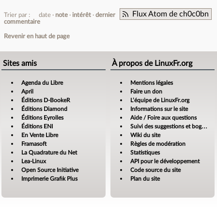
Flux Atom de ch0c0bn
Trier par :
date
note
intérêt
dernier
commentaire
Revenir en haut de page
Sites amis
À propos de LinuxFr.org
Agenda du Libre
Mentions légales
April
Faire un don
Éditions D-BookeR
L’équipe de LinuxFr.org
Éditions Diamond
Informations sur le site
Éditions Eyrolles
Aide / Foire aux questions
Éditions ENI
Suivi des suggestions et bogues
En Vente Libre
Wiki du site
Framasoft
Règles de modération
La Quadrature du Net
Statistiques
Lea-Linux
API pour le développement
Open Source Initiative
Code source du site
Imprimerie Grafik Plus
Plan du site