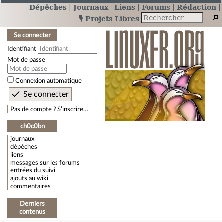
Dépêches
Journaux
Liens
Forums
Rédaction
🎙️ Projets Libres
Se connecter
Identifiant
Mot de passe
Connexion automatique
Pas de compte ? S’inscrire…
ch0c0bn
journaux
dépêches
liens
messages sur les forums
entrées du suivi
ajouts au wiki
commentaires
Derniers
contenus