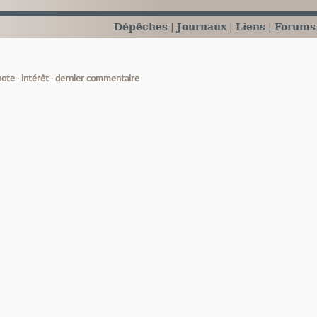
Dépêches
Journaux
Liens
Forums
note
intérêt
dernier commentaire
e