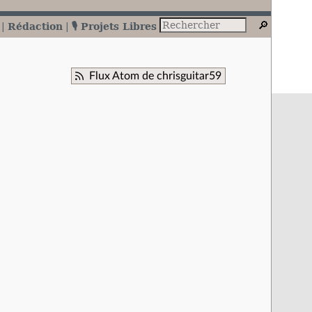
Rédaction
🎙️ Projets Libres
Flux Atom de chrisguitar59