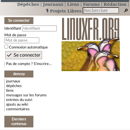
Dépêches
Journaux
Liens
Forums
Rédaction
🎙️ Projets Libres
Se connecter
Identifiant
Mot de passe
Connexion automatique
Pas de compte ? S’inscrire…
dencoy
journaux
dépêches
liens
messages sur les forums
entrées du suivi
ajouts au wiki
commentaires
Derniers
contenus