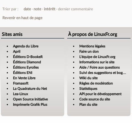
Trier par :
date
note
intérêt
dernier commentaire
Revenir en haut de page
Sites amis
À propos de LinuxFr.org
Agenda du Libre
Mentions légales
April
Faire un don
Éditions D-BookeR
L’équipe de LinuxFr.org
Éditions Diamond
Informations sur le site
Éditions Eyrolles
Aide / Foire aux questions
Éditions ENI
Suivi des suggestions et bogues
En Vente Libre
Wiki du site
Framasoft
Règles de modération
La Quadrature du Net
Statistiques
Lea-Linux
API pour le développement
Open Source Initiative
Code source du site
Imprimerie Grafik Plus
Plan du site